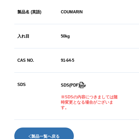
会社情報
製品名 (英語)
COUMARIN
入れ目
50kg
SERVICE
事業案内
CAS NO.
91-64-5
NEWS
SDS
SDS(PDF)
お知らせ
※SDSの内容につきましては随
時変更となる場合がございま
す。
BASES
拠点一覧
製品一覧へ戻る