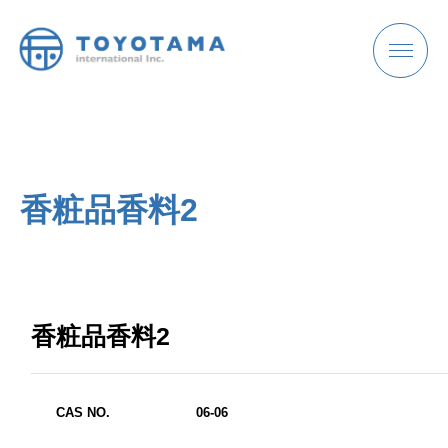
お問い合わせ
香粧品香料2
HOME
ホーム
香粧品香料2
COMPANY
CAS NO.
06-06
会社情報